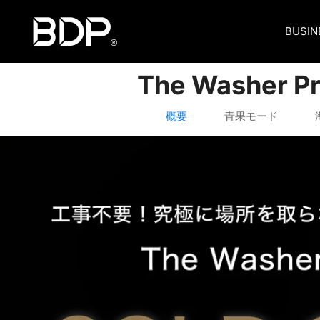
コ
BDP
ン
BUSIN
テ
ン
The Washer P
ツ
へ
概要
青果モード
ス
キ
ッ
プ